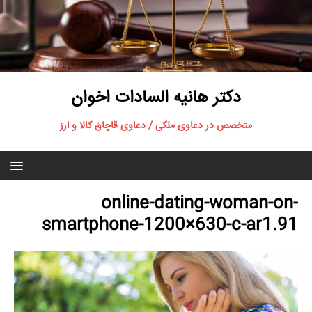
دکتر هانیه السادات اخوان
متخصص در دعاوی ملکی / دعاوی قاچاق کالا و ارز
online-dating-woman-on-
smartphone-1200×630-c-ar1.91