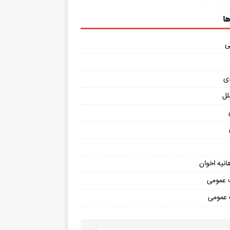
ا
ی
ی
لل
انیه اخوان
 عمومی
 عمومی