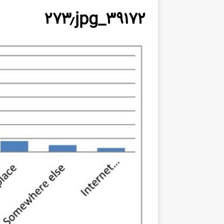
۳۹۱۷۲_۲۷۳٫jpg