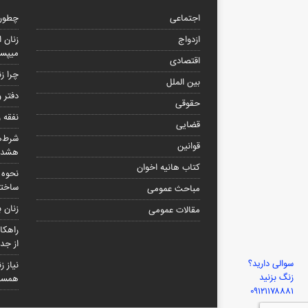
اجتماعی
چطور 
ازدواج
زنان 
میپسن
اقتصادی
چرا زن
بین الملل
دفتر 
حقوقی
نفقه 
قضایی
شرط‌ه
قوانین
هشدار
کتاب هانیه اخوان
نحوه 
ساختم
مباحث عمومی
زنان 
مقالات عمومی
راهکا
از جد
سوالی دارید؟
نیاز 
زنگ بزنید
همسر 
۰۹۱۲۱۱۷۸۸۸۱