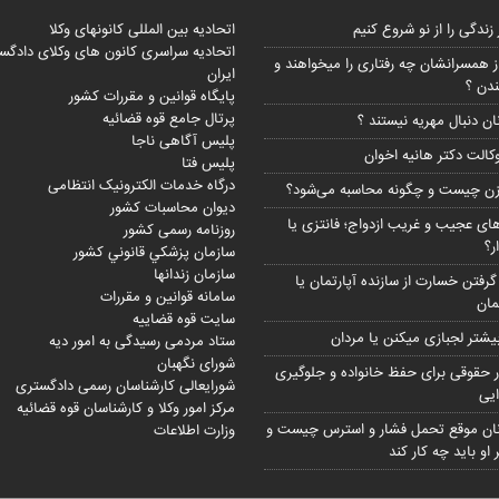
زندگی را از نو شروع کنیم
اتحادیه بین المللی کانونهای وکلا
اتحادیه سراسری کانون های وکلای دادگس
از همسرانشان چه رفتاری را میخواهند و
ایران
دن ؟
پايگاه قوانین و مقررات كشور
پرتال جامع قوه قضائیه
ان دنبال مهریه نیستند ؟
پلیس آگاهی ناجا
وکالت دکتر هانیه اخوان
پلیس فتا
درگاه خدمات الکترونیک انتظامی
زن چیست و چگونه محاسبه می‌شود؟
دیوان محاسبات کشور
ای عجیب و غریب ازدواج؛ فانتزی یا
روزنامه رسمی کشور
؟
سازمان پزشکي قانوني کشور
سازمان زندانها
گرفتن خسارت از سازنده آپارتمان یا
سامانه قوانین و مقررات
ان
سایت قوه قضاییه
بیشتر لجبازی میکنن یا مردان
ستاد مردمی رسیدگی به امور دیه
شورای نگهبان
ر حقوقی برای حفظ خانواده و جلوگیری
شورایعالی کارشناسان رسمی دادگستری
ایی
مركز امور وكلا و كارشناسان قوه قضائيه
زنان موقع تحمل فشار و استرس چیست و
وزارت اطلاعات
او باید چه کار کند