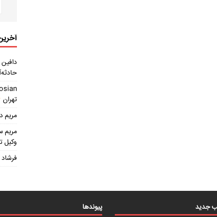
آخرین 
دافین
د
حادثه‌آ
osian
تهران
مریم
در
مریم 
وکیل ت
فرشاد
ب جدید
پیوندها